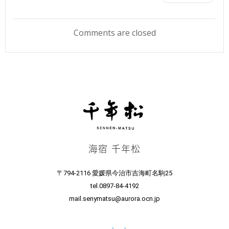
稿
Comments are closed
ナ
ビ
ゲ
ー
シ
海宿 千年松
ョ
〒794-2116 愛媛県今治市吉海町名駒25
tel.0897-84-4192
ン
mail.senymatsu@aurora.ocn.jp