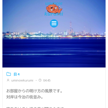
コ
ン
テ
ン
ツ
へ
ス
キ
ッ
プ
日々
uminoiekurumi
04:45
-
お部屋からの明け方の風景です。
対岸は今治の街並み。