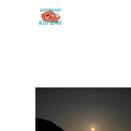
コ
ン
ABOUT
テ
ン
ツ
へ
ス
キ
ッ
プ