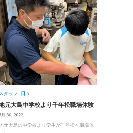
スタッフ
日々
地元大島中学校より千年松職場体験
6月 30, 2022
地元大島の中学校より学生が千年松へ職場体
[…]