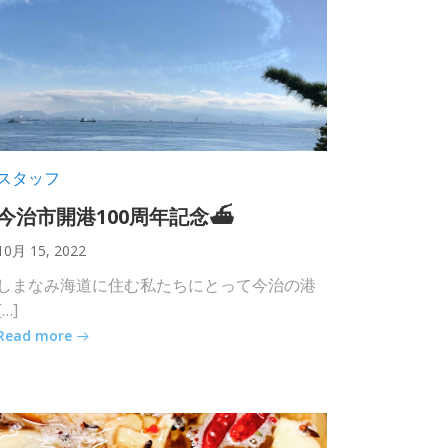
スタッフ
今治市開港100周年記念⛴
10月 15, 2022
しまなみ海道に住む私たちにとって今治の港
[…]
Read more