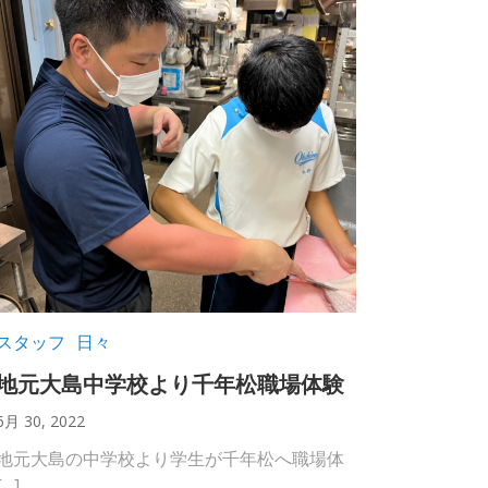
スタッフ
日々
地元大島中学校より千年松職場体験
6月 30, 2022
地元大島の中学校より学生が千年松へ職場体
[…]