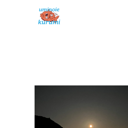
コ
ン
ABOUT
テ
ン
ツ
へ
ス
キ
ッ
プ