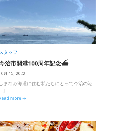
スタッフ
今治市開港100周年記念⛴
10月 15, 2022
しまなみ海道に住む私たちにとって今治の港
[…]
Read more