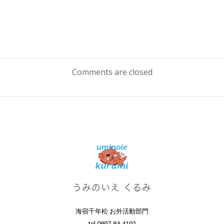
投
稿
Comments are closed
ナ
ビ
ゲ
ー
シ
うみのいえ くるみ
ョ
海宿千年松 お外活動部門
tel.0897-84-4192