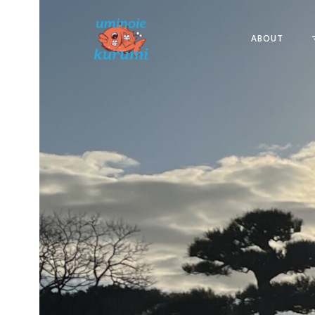
コ
ン
ABOUT
テ
ン
ツ
へ
ス
キ
ッ
プ