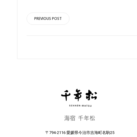
投
PREVIOUS POST
稿
ナ
ビ
ゲ
ー
シ
海宿 千年松
ョ
〒794-2116 愛媛県今治市吉海町名駒25