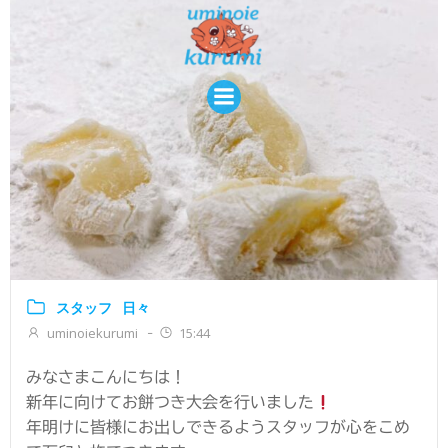
コ
ン
テ
ン
ツ
へ
ス
キ
ッ
プ
スタッフ
日々
uminoiekurumi
15:44
-
みなさまこんにちは！
新年に向けてお餅つき大会を行いました
年明けに皆様にお出しできるようスタッフが心をこめ