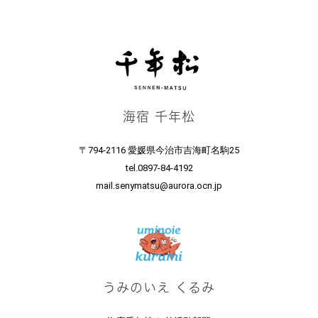
ビ
ビ
ゲ
ゲ
ー
ー
シ
シ
海宿 千年松
ョ
ョ
〒794-2116 愛媛県今治市吉海町名駒25
tel.0897-84-4192
ン
ン
mail.senymatsu@aurora.ocn.jp
うみのいえ くるみ