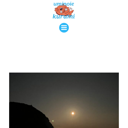
コ
ン
テ
ン
ツ
へ
ス
キ
ッ
プ