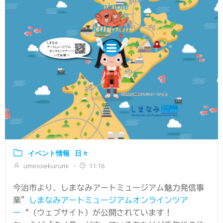
コ
ン
テ
ン
ツ
へ
ス
キ
ッ
プ
イベント情報
日々
uminoiekurumi
11:16
-
今治市より、しまなみアートミュージアム魅力発信事
業”
しまなみアートミュージアムオンラインツア
ー
“（ウェブサイト）が公開されています！