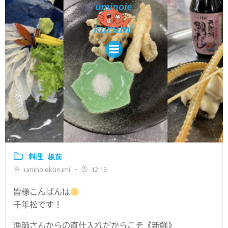
コ
ン
テ
ン
ツ
へ
ス
キ
ッ
プ
料理
板前
uminoiekurumi
12:13
-
皆様こんばんは
千年松です！
漁師さんからの直仕入れだからこそ《新鮮》