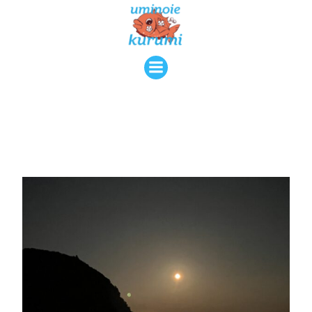
コ
ン
テ
ン
ツ
へ
ス
キ
ッ
プ