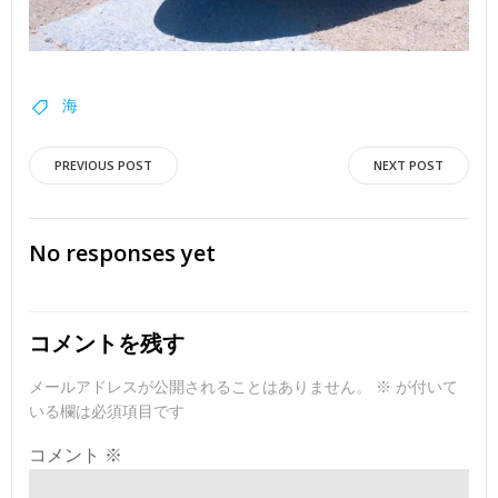
海
投
投
PREVIOUS POST
NEXT POST
稿
稿
No responses yet
ナ
ナ
ビ
ビ
コメントを残す
ゲ
ゲ
メールアドレスが公開されることはありません。
※
が付いて
いる欄は必須項目です
ー
ー
コメント
※
シ
シ