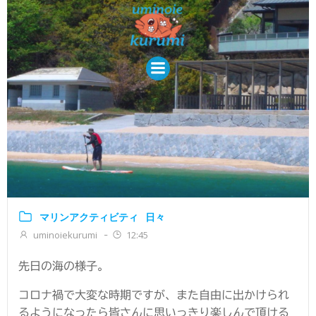
コ
ン
テ
ン
ツ
へ
ス
キ
ッ
プ
マリンアクティビティ
日々
uminoiekurumi
12:45
-
先日の海の様子。
コロナ禍で大変な時期ですが、また自由に出かけられ
るようになったら皆さんに思いっきり楽しんで頂ける